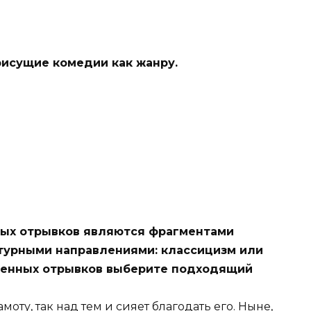
рисущие комедии как жанру.
нных отрывков являются фрагментами
атурными направлениями: классицизм или
денных отрывков выберите подходящий
моту, так над тем и сияет благодать его. Ныне,