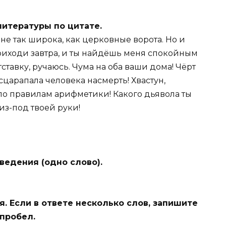
литературы по цитате.
и не так широка, как церковные ворота. Но и
 Приходи завтра, и ты найдёшь меня спокойным
тставку, ручаюсь. Чума на оба ваши дома! Чёрт
сцарапала человека насмерть! Хвастун,
по правилам арифметики! Какого дьявола ты
из-под твоей руки!
ведения (одно слово).
. Если в ответе несколько слов, запишите
 пробел.