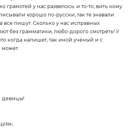
о грамотей у нас развелось: и то-то, вить кому
 писывали хорошо по-русски, так те знавали
 а все пишут. Сколько у нас исправных
яют без грамматики, любо-дорого смотреть! У
то когда напишет, так иной учёный и с
 может.
я девицы!
цузы,