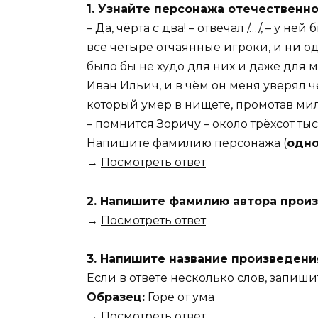
1. Узнайте персонажа отечественно
– Да, чёрта с два! – отвечал /…/, – у н
все четыре отчаянные игроки, и ни од
было бы не худо для них и даже для м
Иван Ильич, и в чём он меня уверял 
который умер в нищете, промотав ми
– помнится Зоричу – около трёхсот тыс
Напишите фамилию персонажа (
одно
→
Посмотреть ответ
2. Напишите фамилию автора произ
→
Посмотреть ответ
3. Напишите название произведени
Если в ответе несколько слов, запиши
Образец:
Горе от ума
→
Посмотреть ответ