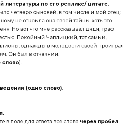
й литературы по его реплике/ цитате.
ей было четверо сыновей, в том числе и мой отец:
ному не открыла она своей тайны; хоть это
еня. Но вот что мне рассказывал дядя, граф
честью. Покойный Чаплицкий, тот самый,
ллионы, однажды в молодости своей проиграл
яч. Он был в отчаянии.
 слово
).
ведения (одно слово).
я.
те в поле для ответа все слова
через пробел
.