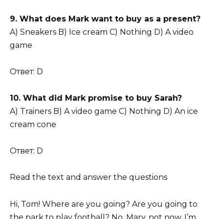
9. What does Mark want to buy as a present?
A) Sneakers B) Ice cream C) Nothing D) A video
game
Ответ: D
10. What did Mark promise to buy Sarah?
A) Trainers B) A video game C) Nothing D) An ice
cream cone
Ответ: D
Read the text and answer the questions
Hi, Tom! Where are you going? Are you going to
the park to play football? No, Mary, not now. I’m