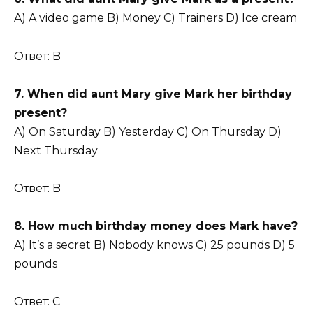
A) A video game B) Money C) Trainers D) Ice cream
Ответ: B
7. When did aunt Mary give Mark her birthday
present?
A) On Saturday B) Yesterday C) On Thursday D)
Next Thursday
Ответ: B
8. How much birthday money does Mark have?
A) It’s a secret B) Nobody knows C) 25 pounds D) 5
pounds
Ответ: C