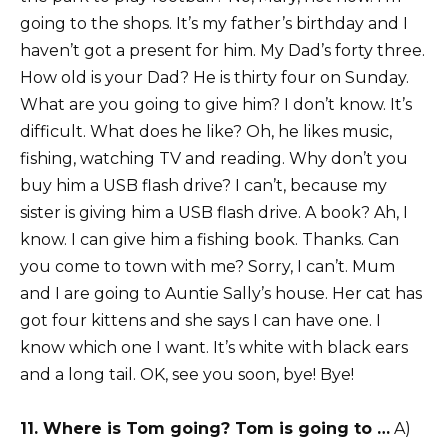
going to the shops. It’s my father’s birthday and I
haven’t got a present for him. My Dad’s forty three.
How old is your Dad? He is thirty four on Sunday.
What are you going to give him? I don’t know. It’s
difficult. What does he like? Oh, he likes music,
fishing, watching TV and reading. Why don’t you
buy him a USB flash drive? I can’t, because my
sister is giving him a USB flash drive. A book? Ah, I
know. I can give him a fishing book. Thanks. Can
you come to town with me? Sorry, I can’t. Mum
and I are going to Auntie Sally’s house. Her cat has
got four kittens and she says I can have one. I
know which one I want. It’s white with black ears
and a long tail. OK, see you soon, bye! Bye!
11. Where is Tom going? Tom is going to …
A)