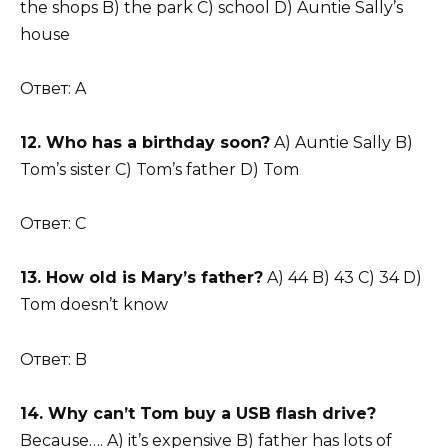
the shops B) the park C) school D) Auntie Sally’s
house
Ответ: A
12. Who has a birthday soon?
A) Auntie Sally B)
Tom’s sister C) Tom’s father D) Tom
Ответ: C
13. How old is Mary’s father?
A) 44 B) 43 C) 34 D)
Tom doesn’t know
Ответ: B
14. Why can’t Tom buy a USB flash drive?
Because…. A) it’s expensive B) father has lots of