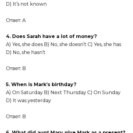
D) It’s not known
Ответ: A
4. Does Sarah have a lot of money?
A) Yes, she does B) No, she doesn’t C) Yes, she has
D) No, she hasn’t
Ответ: B
5. When is Mark’s birthday?
A) On Saturday B) Next Thursday C) On Sunday
D) It was yesterday
Ответ: B
6. What did aunt Mary give Mark as a present?