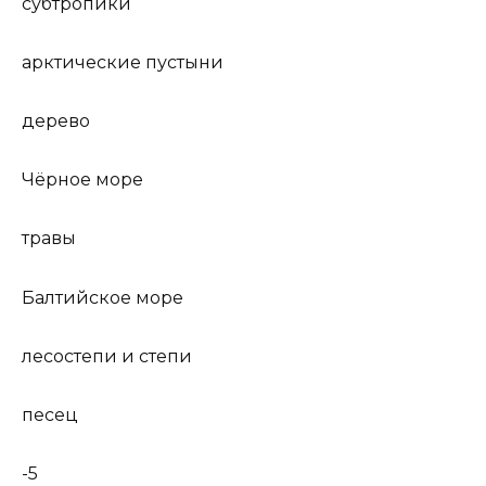
субтропики
арктические пустыни
дерево
Чёрное море
травы
Балтийское море
лесостепи и степи
песец
-5