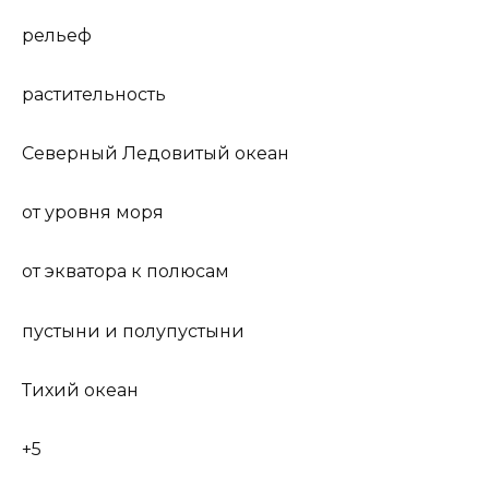
рельеф
растительность
Северный Ледовитый океан
от уровня моря
от экватора к полюсам
пустыни и полупустыни
Тихий океан
+5