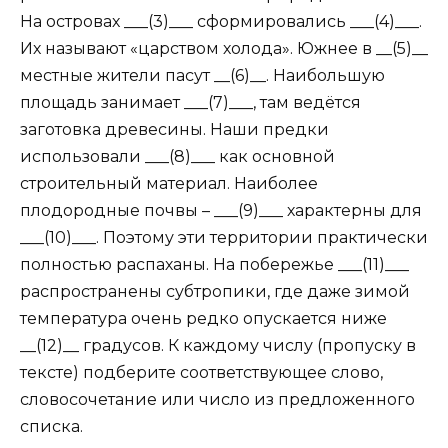
На островах ___(3)___ сформировались ___(4)___.
Их называют «царством холода». Южнее в __(5)__
местные жители пасут __(6)__. Наибольшую
площадь занимает ___(7)___, там ведётся
заготовка древесины. Наши предки
использовали ___(8)___ как основной
строительный материал. Наиболее
плодородные почвы – ___(9)___ характерны для
___(10)___. Поэтому эти территории практически
полностью распаханы. На побережье ___(11)___
распространены субтропики, где даже зимой
температура очень редко опускается ниже
__(12)__ градусов. К каждому числу (пропуску в
тексте) подберите соответствующее слово,
словосочетание или число из предложенного
списка.