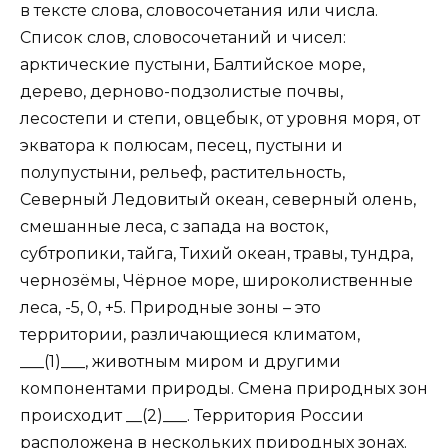
в тексте слова, словосочетания или числа.
Список слов, словосочетаний и чисел:
арктические пустыни, Балтийское море,
дерево, дерново-подзолистые почвы,
лесостепи и степи, овцебык, от уровня моря, от
экватора к полюсам, песец, пустыни и
полупустыни, рельеф, растительность,
Северный Ледовитый океан, северный олень,
смешанные леса, с запада на восток,
субтропики, тайга, Тихий океан, травы, тундра,
чернозёмы, Чёрное море, широколиственные
леса, -5, 0, +5. Природные зоны – это
территории, различающиеся климатом,
___(1)___, животным миром и другими
компонентами природы. Смена природных зон
происходит __(2)___. Территория России
расположена в нескольких природных зонах.