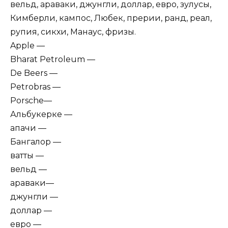
вельд, араваки, джунгли, доллар, евро, зулусы,
Кимберли, кампос, Любек, прерии, ранд, реал,
рупия, сикхи, Манаус, фризы.
Apple —
Bharat Petroleum —
De Beers —
Petrobras —
Porsche—
Альбукерке —
апачи —
Бангалор —
ватты —
вельд —
араваки—
джунгли —
доллар —
евро —