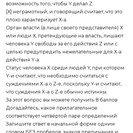
возможность того, чтобы Y делал Z.
[Х] неграмотный, и говорящий считает, что это
плохо характеризует Х-а.
Орган власти (в лице своего представителя) Х
или люди Х, претендующие на власть, лишают
человека Y свободы за его действия Z или с
целью предупредить нежелательные для Х-а
действия Y-а.
Статус человека X среди людей Y, при котором
Y-и считают, что необходимо считаться с
суждениями X-а о Z-е, поскольку Y-и считают,
что суждения X-а о Z-е обычно истинны.
За этот вопрос вы можете получить 8 баллов
Догадайтесь, какое прилагательное
соответствует четвёртой паре определений.
Запишите ответ в начальной форме одним
словом БЕЗ пробелов, знаков препинания и