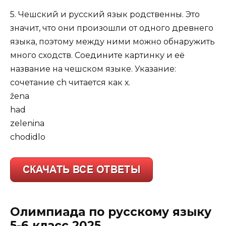
5. Чешский и русский язык родственны. Это
значит, что они произошли от одного древнего
языка, поэтому между ними можно обнаружить
много сходств. Соедините картинку и её
название на чешском языке. Указание:
сочетание ch читается как х.
žena
had
zelenina
chodidlo
Олимпиада по русскому языку
5-6 класс 2025