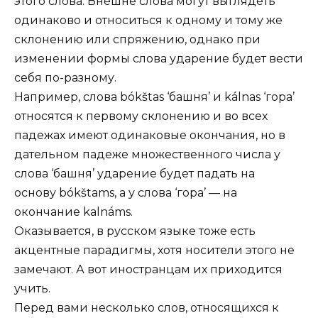
этого слова. Внешне слова могут выглядеть
одинаково и относиться к одному и тому же
склонению или спряжению, однако при
изменении формы слова ударение будет вести
себя по-разному.
Например, слова bókštas ‘башня’ и kálnas ‘гора’
относятся к первому склонению и во всех
падежах имеют одинаковые окончания, но в
дательном падеже множественного числа у
слова ‘башня’ ударение будет падать на
основу bókštams, а у слова ‘гора’ — на
окончание kalnáms.
Оказывается, в русском языке тоже есть
акцентные парадигмы, хотя носители этого не
замечают. А вот иностранцам их приходится
учить.
Перед вами несколько слов, относящихся к