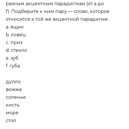
разным акцентным парадигмам (от a до
f). Подберите к ним пару — слово, которое
относится к той же акцентной парадигме.
a. ящик
b. ловец
c. приз
d. стекло
e. зуб
f. губа
дупло
вожжа
соленье
кисть
море
стол