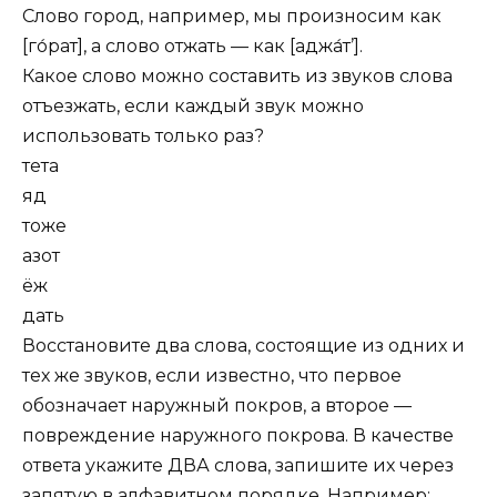
Слово город, например, мы произносим как
[го́рат], а слово отжать — как [аджа́т’].
Какое слово можно составить из звуков слова
отъезжать, если каждый звук можно
использовать только раз?
тета
яд
тоже
азот
ёж
дать
Восстановите два слова, состоящие из одних и
тех же звуков, если известно, что первое
обозначает наружный покров, а второе —
повреждение наружного покрова. В качестве
ответа укажите ДВА слова, запишите их через
запятую в алфавитном порядке. Например: