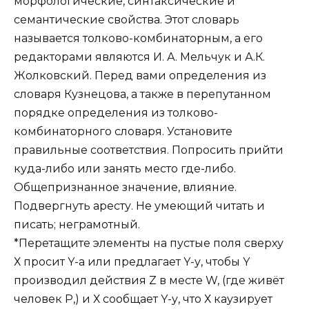
морфологические, синтаксические и
семантические свойства. Этот словарь
называется толково-комбинаторным, а его
редакторами являются И. А. Мельчук и А.К.
Жолковский. Перед вами определения из
словаря Кузнецова, а также в перепутанном
порядке определения из толково-
комбинаторного словаря. Установите
правильные соответствия. Попросить прийти
куда-либо или занять место где-либо.
Общепризнанное значение, влияние.
Подвергнуть аресту. Не умеющий читать и
писать; неграмотный.
*Перетащите элементы на пустые поля сверху
Х просит Y-а или предлагает Y-у, чтобы Y
производил действия Z в месте W, (где живёт
человек P,) и Х сообщает Y-у, что Х каузирует