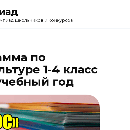
пиад
импиад школьников и конкурсов
амма по
ьтуре 1-4 класс
учебный год