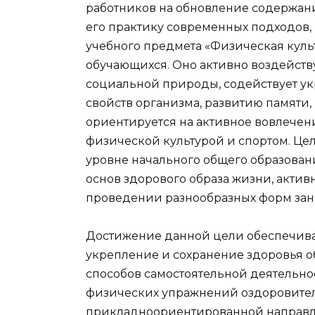
работников на обновление содержани
его практику современных подходов,
учебного предмета «Физическая культ
обучающихся. Оно активно воздейству
социальной природы, содействует у
свойств организма, развитию памяти
ориентируется на активное вовлечен
физической культурой и спортом. Це
уровне начального общего образова
основ здорового образа жизни, актив
проведении разнообразных форм за
Достижение данной цели обеспечива
укрепление и сохранение здоровья 
способов самостоятельной деятельнос
физических упражнений оздоровител
прикладноориентированной направл