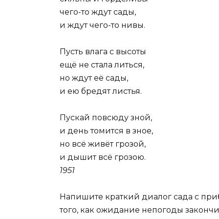
чего-то ждут сады,
и ждут чего-то нивы.
Пусть влага с высоты
ещё не стала литься,
но ждут её сады,
и ею бредят листья.
Пускай повсюду зной,
и день томится в зное,
но всё живёт грозой,
и дышит всё грозою.
1951
Напишите краткий диалог сада с при
того, как ожидание непогоды закончи