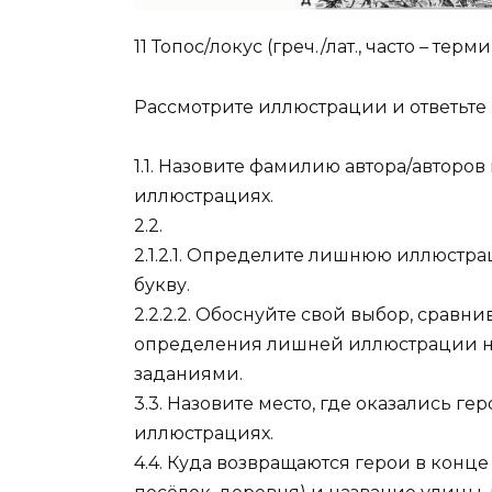
11 Топос/локус (греч./лат., часто – терм
Рассмотрите иллюстрации и ответьте 
1.1. Назовите фамилию автора/авторо
иллюстрациях.
2.2.
2.1.2.1. Определите лишнюю иллюстра
букву.
2.2.2.2. Обоснуйте свой выбор, срав
определения лишней иллюстрации не
заданиями.
3.3. Назовите место, где оказались 
иллюстрациях.
4.4. Куда возвращаются герои в конц