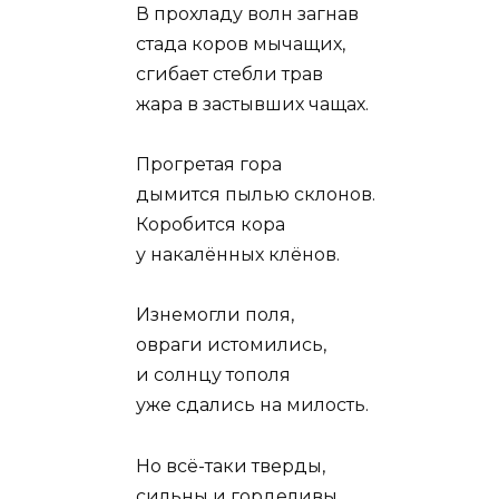
В прохладу волн загнав
стада коров мычащих,
сгибает стебли трав
жара в застывших чащах.
Прогретая гора
дымится пылью склонов.
Коробится кора
у накалённых клёнов.
Изнемогли поля,
овраги истомились,
и солнцу тополя
уже сдались на милость.
Но всё-таки тверды,
сильны и горделивы