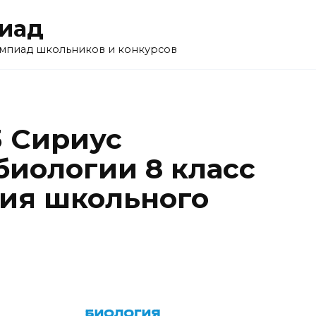
пиад
импиад школьников и конкурсов
3 Сириус
биологии 8 класс
ния школьного