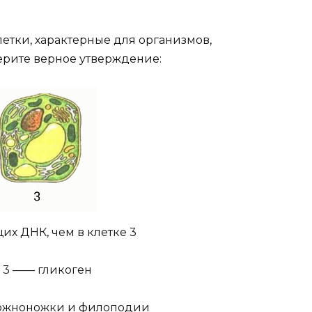
летки, характерные для организмов,
ерите верное утверждение:
их ДНК, чем в клетке 3
 и 3 —— гликоген
 ложноножки и филоподии