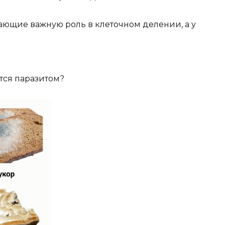
рающие важную роль в клеточном делении, а у
тся паразитом?