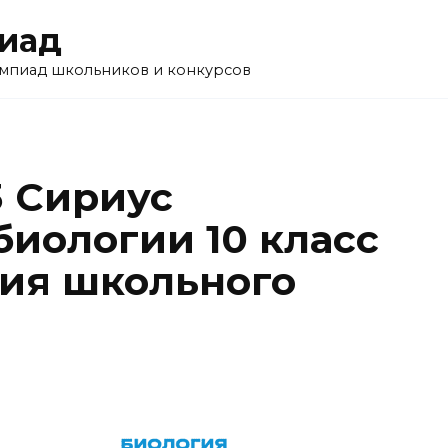
пиад
импиад школьников и конкурсов
3 Сириус
биологии 10 класс
ния школьного